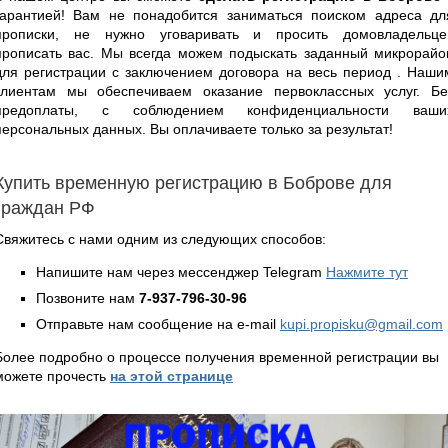
гарантией! Вам не понадобится заниматься поиском адреса дл
прописки, не нужно уговаривать и просить домовладельце
прописать вас. Мы всегда можем подыскать заданный микрорайо
для регистрации с заключением договора на весь период . Наши
клиентам мы обеспечиваем оказание первоклассных услуг. Бе
предоплаты, с соблюдением конфиденциальности ваши
персональных данных. Вы оплачиваете только за результат!
Купить временную регистрацию в Боброве для
граждан РФ
Свяжитесь с нами одним из следующих способов:
Напишите нам через мессенджер Telegram
Нажмите тут
Позвоните нам
7-937-796-30-96
Отправьте нам сообщение на e-mail
kupi.propisku@gmail.com
Более подробно о процессе получения временной регистрации вы
можете прочесть
на этой странице