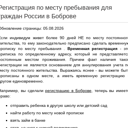
Регистрация по месту пребывания для
граждан России в Боброве
Обновление страницы: 05.08.2026
Если индивидум живет более 90 дней НЕ по месту постоянног
жительства, то ему законодательно предписано сделать временну
прописку по месту пребывания .
Временная регистрация
- эт
приписка по определенному адресу, который не представляетс
постоянным местом проживания. Причем факт наличия тако
регистрации не является основанием для аннулирования учета п
месту постоянного жительства. Выражаясь яснее - вы можете быт
прописаны в одном месте, а иметь временную регистрацию 
другом единовременно.
Например, вы сделали
регистрацию в Боброве
, теперь вы имеет
право:
отправить ребенка в другую школу или детский сад
найти работу по месту новой прописки
взять займ в банке
стать на учет к нужной поликлинике