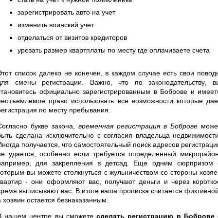
зарегистрировать авто на учет
изменить воинский учет
отделаться от визитов кредиторов
урезать размер квартплаты по месту где оплачиваете счета
Этот список далеко не конечен, в каждом случае есть свои повод
для смены регистрации. Важно, что по законодательству, в
становитесь официально зарегистрированным в Боброве и имеет
неотъемлемое право использовать все возможности которые дае
регистрация по месту пребывания.
Согласно букве закона,
временная регистрация в Боброве
може
быть сделана исключительно с согласия владельца недвижимости
Иногда получается, что самостоятельный поиск адресов регистраци
не удается, особенно если требуется определенный микрорайон
например, для закрепления в детсад. Еще одним сюрпризом 
которым вы можете столкнуться с жульничеством со стороны хозяе
квартир - они оформляют вас, получают деньги и через коротко
время выписывают вас. В итоге ваша прописка считается фиктивной
а хозяин остается безнаказанным.
В нашем центре вы сможете
сделать регистрацию в Боброве