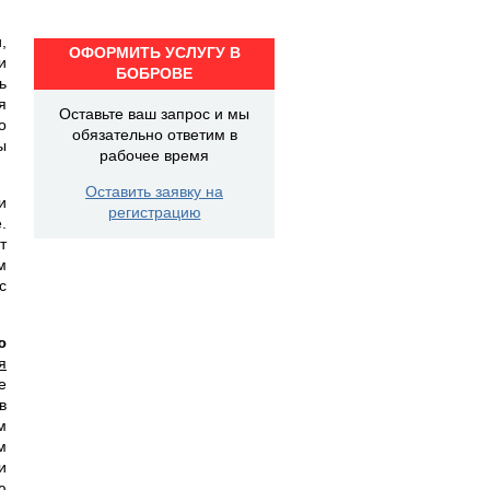
,
ОФОРМИТЬ УСЛУГУ В
и
БОБРОВЕ
ь
я
Оставьте ваш запрос и мы
о
обязательно ответим в
ы
рабочее время
Оставить заявку на
и
регистрацию
.
т
м
с
ю
я
е
в
м
м
и
ю