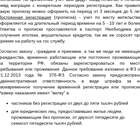
омвд миграции с конкретным периодом регистрации. Как правил
такую прописку можно оформить на период от 3 месяцев до 5 лет
Постоянная регистрация
(прописка) - учет по месту жительства
оформляется на длительный период времени на 5 - 10 лет и более
Отметка о прописке проставляется в паспорт. Необходима дл
получения ипотеки, внушительных кредитов, так же ее спросят пр
приеме на работу на гос службу.
Согласно закону , граждане и приезжие, а так же люди не имеющи
гражданства, временно работающие или постоянно проживающи
на территории РФ, обязаны зарегистрироваться по мест
пребывания или проживания. Данное требование изложено в ФЗ о
21.12.2013 года № 376-ФЗ. Согласно закону предусмотрен
административная ответственность в виде штрафа за н
своевременное получение временной регистрации или прописки
Размер наказания имеет "вилку" в
частников без регистрации от двух до пяти тысяч рублей
для юридических лиц, предоставивших жилье людям,
проживающим без прописки, от двухсот пятидесяти до
семисот пятидесяти тысяч рублей.