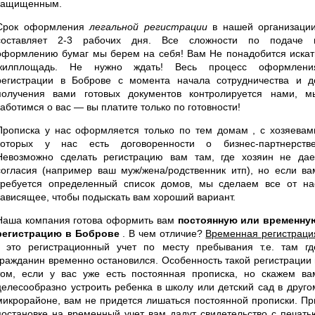
защищенным.
Срок оформления
легальной регистрации
в нашей организации
составляет 2-3 рабочих дня. Все сложности по подаче 
оформлению бумаг мы берем на себя! Вам Не понадобится искат
жилплощадь. Не нужно ждать! Весь процесс оформлени
регистрации в Боброве с момента начала сотрудничества и д
получения вами готовых документов контролируется нами, м
заботимся о вас — вы платите только по готовности!
Прописка у нас оформляется только по тем домам , с хозяевам
которых у нас есть договоренности о бизнес-партнерстве
Невозможно сделать регистрацию вам там, где хозяин не дае
согласия (например ваш муж/жена/родственник итп), но если ва
требуется определенный список домов, мы сделаем все от на
зависящее, чтобы подыскать вам хороший вариант.
Наша компания готова оформить вам
постоянную или временну
регистрацию в Боброве
. В чем отличие?
Временная регистраци
- это регистрационный учет по месту пребывания т.е. там гд
гражданин временно остановился. Особенность такой регистрации 
том, если у вас уже есть постоянная прописка, но скажем ва
целесообразно устроить ребенка в школу или детский сад в друго
микрорайоне, вам не придется лишаться постоянной прописки. Пр
постановке на временный учет вам дадут свидетельство с печать