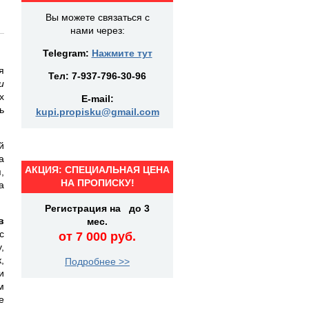
Вы можете связаться с
нами через:
Telegram:
Нажмите тут
я
Тел:
7-937-796-30-96
и
х
E-mail:
ь
kupi.propisku@gmail.com
й
а
АКЦИЯ: СПЕЦИАЛЬНАЯ ЦЕНА
,
НА ПРОПИСКУ!
а
Регистрация на до 3
в
мес.
с
от 7 000 руб.
,
,
Подробнее >>
и
м
е