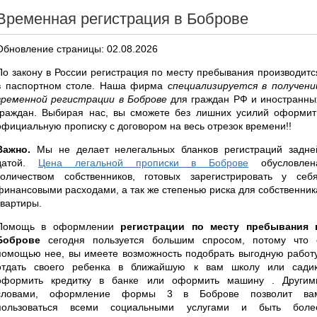
Временная регистрация в Боброве
Обновление страницы: 02.08.2026
По закону в России регистрация по месту пребывания производитс
в паспортном столе. Наша фирма
специализируется в получени
временной регистрации в Боброве
для граждан РФ и иностранны
граждан. Выбирая нас, вы сможете без лишних усилий оформит
официальную прописку с договором на весь отрезок времени!!
Важно.
Мы не делает нелегальных бланков регистраций задне
датой.
Цена легальной прописки в Боброве
обусловлен
количеством собственников, готовых зарегистрировать у себя
финансовыми расходами, а так же степенью риска для собственник
квартиры.
Помощь в оформлении
регистрации по месту пребывания 
Боброве
сегодня пользуется большим спросом, потому что 
помощью нее, вы имеете возможность подобрать выгодную работу
отдать своего ребенка в ближайшую к вам школу или садик
оформить кредитку в банке или оформить машину . Другим
словами, оформление формы 3 в Боброве позволит ва
пользоваться всеми социальными услугами и быть боле